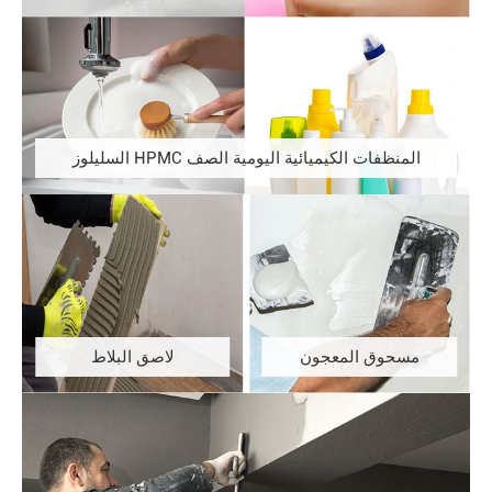
المنظفات الكيميائية اليومية الصف HPMC السليلوز
مسحوق المعجون
لاصق البلاط