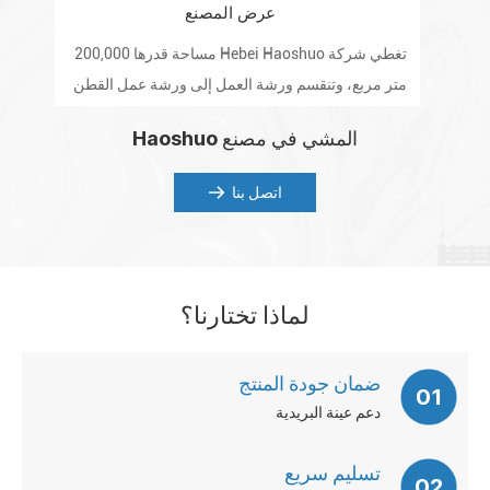
عرض المصنع
تغطي شركة Hebei Haoshuo مساحة قدرها 200,000
تم
متر مربع، وتنقسم ورشة العمل إلى ورشة عمل القطن
المكرر، وورشة الأثير، وورشة ما بعد المسحوق، والمختبر
للع
المشي في مصنع Haoshuo
والمستودع.
اتصل بنا
لماذا تختارنا؟
ضمان جودة المنتج
01
دعم عينة البريدية
تسليم سريع
02