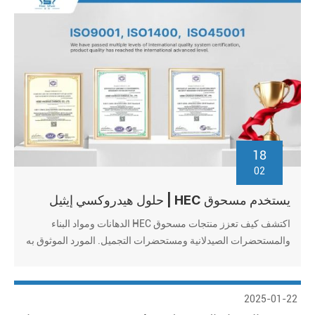
18
02
يستخدم مسحوق HEC | حلول هيدروكسي إيثيل
السليلوز من الدرجة الصناعية
اكتشف كيف تعزز منتجات مسحوق HEC الدهانات ومواد البناء
والمستحضرات الصيدلانية ومستحضرات التجميل. المورد الموثوق به
، الأسعار بالجملة ، معتمدة من ISO. طلب عينات مجانية!
2025-01-22