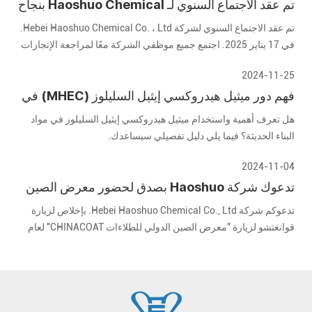
تم عقد الاجتماع السنوي لـ Haoshuo Chemical بنجاح
، ونتطلع إلى المستقبل معًا
تم عقد الاجتماع السنوي لشركة Hebei Haoshuo Chemical Co. ، Ltd.
في 17 يناير 2025. اجتمع جميع موظفي الشركة معًا لمراجعة الإنجازات
الرائعة في العام الماضي ونتطلع إلى مستقبل واعد.
2024-11-25
فهم دور ميثيل هيدروكسي إيثيل السليلوز (MHEC) في
مواد البناء الحديثة
هل تعرف أهمية واستخدام ميثيل هيدروكسي إيثيل السليلوز في مواد
البناء الحديثة؟ فيما يلي دليل تفصيلي سيساعدك.
2024-11-04
تدعوك شركة Haoshuo بصدق لحضور معرض الصين
الدولي للطلاءات لعام 2024
تدعوكم شركة Hebei Haoshuo Chemical Co., Ltd. بإخلاص لزيارة
قوانغتشو لزيارة "معرض الصين الدولي للطلاءات CHINACOAT" لعام
2024 المنعقد في المنطقة A من مجمع معرض الاستيراد والتصدير
الصيني في قوانغتشو في الفترة من 3 ديسمبر إلى ديسمبر 5 تشرين
الثاني (نوفمبر) 2024.