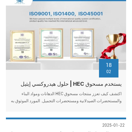
18
02
يستخدم مسحوق HEC | حلول هيدروكسي إيثيل
السليلوز من الدرجة الصناعية
اكتشف كيف تعزز منتجات مسحوق HEC الدهانات ومواد البناء
والمستحضرات الصيدلانية ومستحضرات التجميل. المورد الموثوق به
، الأسعار بالجملة ، معتمدة من ISO. طلب عينات مجانية!
2025-01-22