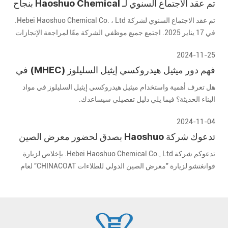
تم عقد الاجتماع السنوي لـ Haoshuo Chemical بنجاح
، ونتطلع إلى المستقبل معًا
تم عقد الاجتماع السنوي لشركة Hebei Haoshuo Chemical Co. ، Ltd.
في 17 يناير 2025. اجتمع جميع موظفي الشركة معًا لمراجعة الإنجازات
الرائعة في العام الماضي ونتطلع إلى مستقبل واعد.
2024-11-25
فهم دور ميثيل هيدروكسي إيثيل السليلوز (MHEC) في
مواد البناء الحديثة
هل تعرف أهمية واستخدام ميثيل هيدروكسي إيثيل السليلوز في مواد
البناء الحديثة؟ فيما يلي دليل تفصيلي سيساعدك.
2024-11-04
تدعوك شركة Haoshuo بصدق لحضور معرض الصين
الدولي للطلاءات لعام 2024
تدعوكم شركة Hebei Haoshuo Chemical Co., Ltd. بإخلاص لزيارة
قوانغتشو لزيارة "معرض الصين الدولي للطلاءات CHINACOAT" لعام
2024 المنعقد في المنطقة A من مجمع معرض الاستيراد والتصدير
الصيني في قوانغتشو في الفترة من 3 ديسمبر إلى ديسمبر 5 تشرين
الثاني (نوفمبر) 2024.