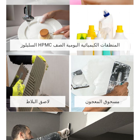
المنظفات الكيميائية اليومية الصف HPMC السليلوز
مسحوق المعجون
لاصق البلاط