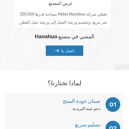
عرض المصنع
تغطي شركة Hebei Haoshuo مساحة قدرها 200,000
تم
متر مربع، وتنقسم ورشة العمل إلى ورشة عمل القطن
المكرر، وورشة الأثير، وورشة ما بعد المسحوق، والمختبر
للع
المشي في مصنع Haoshuo
والمستودع.
اتصل بنا
لماذا تختارنا؟
ضمان جودة المنتج
01
دعم عينة البريدية
تسليم سريع
02