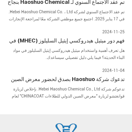
تم عقد الاجتماع السنوي لـ Haoshuo Chemical بنجاح
، ونتطلع إلى المستقبل معًا
تم عقد الاجتماع السنوي لشركة Hebei Haoshuo Chemical Co. ، Ltd.
في 17 يناير 2025. اجتمع جميع موظفي الشركة معًا لمراجعة الإنجازات
الرائعة في العام الماضي ونتطلع إلى مستقبل واعد.
2024-11-25
فهم دور ميثيل هيدروكسي إيثيل السليلوز (MHEC) في
مواد البناء الحديثة
هل تعرف أهمية واستخدام ميثيل هيدروكسي إيثيل السليلوز في مواد
البناء الحديثة؟ فيما يلي دليل تفصيلي سيساعدك.
2024-11-04
تدعوك شركة Haoshuo بصدق لحضور معرض الصين
الدولي للطلاءات لعام 2024
تدعوكم شركة Hebei Haoshuo Chemical Co., Ltd. بإخلاص لزيارة
قوانغتشو لزيارة "معرض الصين الدولي للطلاءات CHINACOAT" لعام
2024 المنعقد في المنطقة A من مجمع معرض الاستيراد والتصدير
الصيني في قوانغتشو في الفترة من 3 ديسمبر إلى ديسمبر 5 تشرين
الثاني (نوفمبر) 2024.