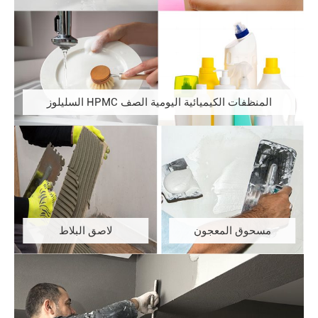
المنظفات الكيميائية اليومية الصف HPMC السليلوز
مسحوق المعجون
لاصق البلاط