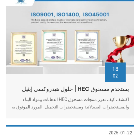
18
02
يستخدم مسحوق HEC | حلول هيدروكسي إيثيل
السليلوز من الدرجة الصناعية
اكتشف كيف تعزز منتجات مسحوق HEC الدهانات ومواد البناء
والمستحضرات الصيدلانية ومستحضرات التجميل. المورد الموثوق به
، الأسعار بالجملة ، معتمدة من ISO. طلب عينات مجانية!
2025-01-22