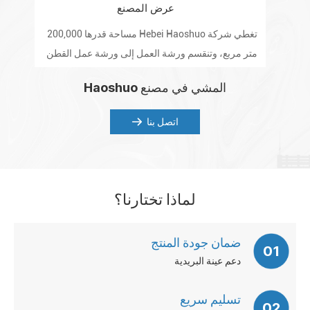
عرض المصنع
تغطي شركة Hebei Haoshuo مساحة قدرها 200,000
تم
متر مربع، وتنقسم ورشة العمل إلى ورشة عمل القطن
المكرر، وورشة الأثير، وورشة ما بعد المسحوق، والمختبر
للع
المشي في مصنع Haoshuo
والمستودع.
اتصل بنا
لماذا تختارنا؟
ضمان جودة المنتج
01
دعم عينة البريدية
تسليم سريع
02